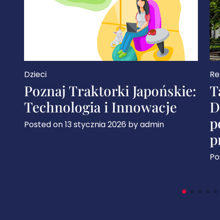
Reklmam
Sp
e:
Tajemnice Żłobka Wola
Z
Duchacka: Wyjątkowe
s
podejście do edukacji
m
przedszkolnej
n
Posted on
9 kwietnia 2025
by
admin
Po