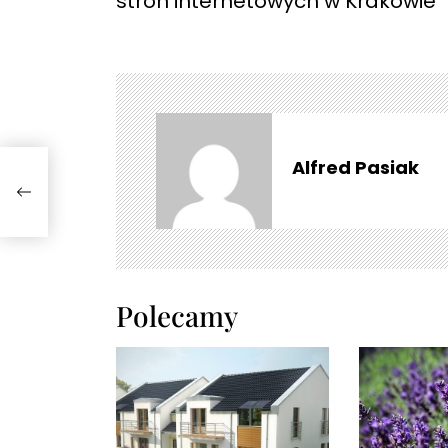
stron internetowych w Krakowie
i
g
a
c
j
a
w
Alfred Pasiak
niu
p
wie
i
s
u
Polecamy